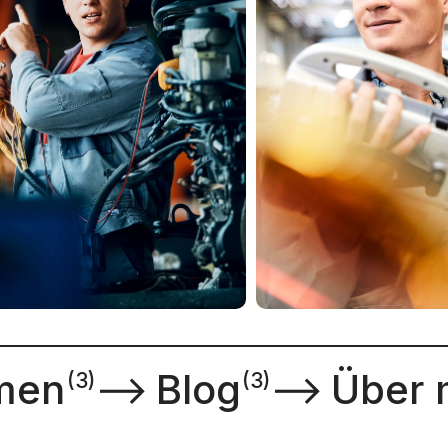
men
⟶
Blog
⟶
Über 
(3)
(3)