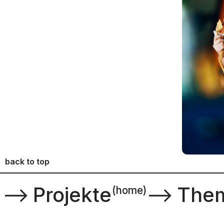
back to top
⟶
Projekte
⟶
The
(home)