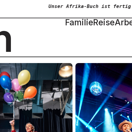
nser Afrika-Buch ist fertig
+++
n
Familie
Reise
Arbe