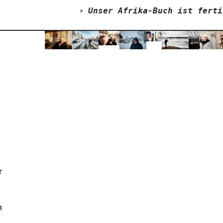
+++
Unser Afrika-Buch ist fertig
++
r
h