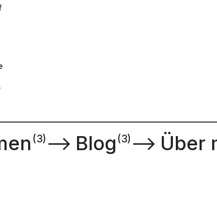
f
e
r
at
men
⟶
Blog
⟶
Über 
(3)
(3)