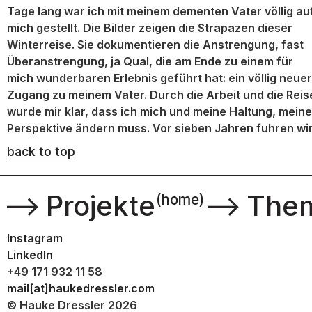
Tage lang war ich mit meinem dementen Vater völlig au
mich gestellt. Die Bilder zeigen die Strapazen dieser
Winterreise. Sie dokumentieren die Anstrengung, fast
Überanstrengung, ja Qual, die am Ende zu einem für
mich wunderbaren Erlebnis geführt hat: ein völlig neuer
Zugang zu meinem Vater. Durch die Arbeit und die Reis
wurde mir klar, dass ich mich und meine Haltung, meine
Perspektive ändern muss. Vor sieben Jahren fuhren wi
los, mittlerweile ist mein Vater tot. Unsere Reise aber h
back to top
bis heute eine enorme Bedeutung für mich
⟶
Projekte
⟶
The
(home)
Instagram
LinkedIn
+49 171 932 11 58
mail[at]haukedressler.com
© Hauke Dressler 2026